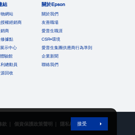
連結
關於Epson
購物網站
關於我們
機授權經銷商
友善職場
經銷商
愛普生職涯
維修據點
CSR•環境
on展示中心
愛普生集團供應商行為準則
on體驗館
企業新聞
集利總動員
聯絡我們
資源回收
接受
條款
個資保護政策聲明
隱私權政策