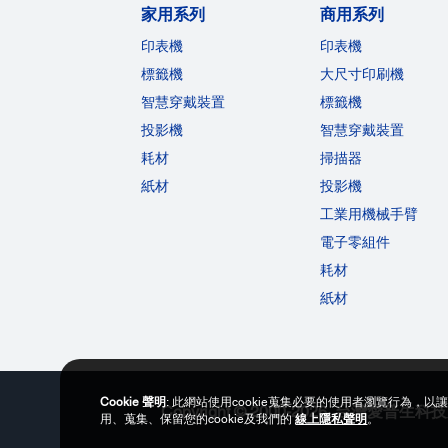
家用系列
商用系列
印表機
印表機
標籤機
大尺寸印刷機
智慧穿戴裝置
標籤機
投影機
智慧穿戴裝置
耗材
掃描器
紙材
投影機
工業用機械手臂
電子零組件
耗材
紙材
Cookie 聲明
: 此網站使用cookie蒐集必要的使用者瀏覽行為，以
Copyright © 2000-2026 台灣愛普
用、蒐集、保留您的cookie及我們的
線上隱私聲明
。