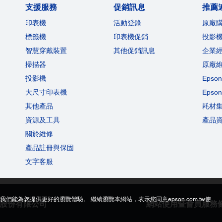
支援服務
促銷訊息
推薦
印表機
活動登錄
原廠
標籤機
印表機促銷
投影
智慧穿戴裝置
其他促銷訊息
企業
掃描器
原廠
投影機
Eps
大尺寸印表機
Eps
其他產品
耗材
資源及工具
產品
關於維修
產品註冊與保固
文字客服
讓我們能為您提供更好的瀏覽體驗。 繼續瀏覽本網站，表示您同意epson.com.tw使
生科技股份有限公司
網站使用暨會員服務