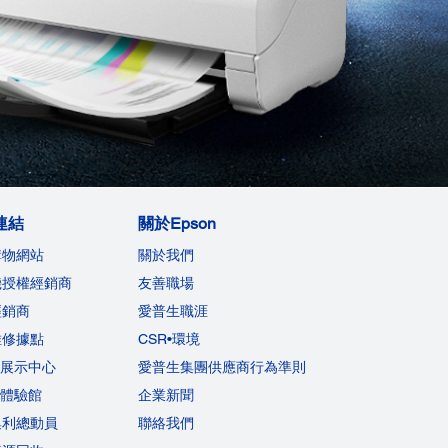
連結
關於Epson
購物網站
關於我們
機授權經銷商
友善職場
經銷商
愛普生職涯
維修據點
CSR•環境
on展示中心
愛普生集團供應商行為準則
on體驗館
企業新聞
集利總動員
聯絡我們