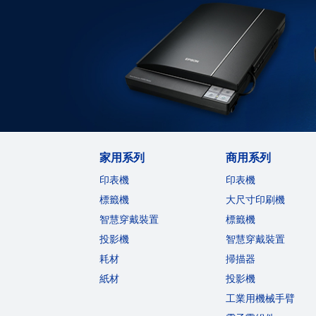
家用系列
商用系列
印表機
印表機
標籤機
大尺寸印刷機
智慧穿戴裝置
標籤機
投影機
智慧穿戴裝置
耗材
掃描器
紙材
投影機
工業用機械手臂