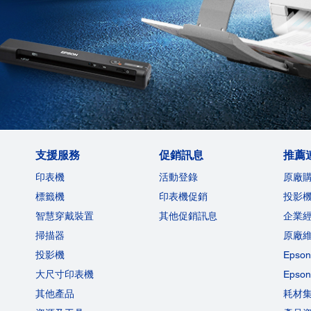
支援服務
促銷訊息
推薦
印表機
活動登錄
原廠
標籤機
印表機促銷
投影
智慧穿戴裝置
其他促銷訊息
企業
掃描器
原廠
投影機
Eps
大尺寸印表機
Eps
其他產品
耗材