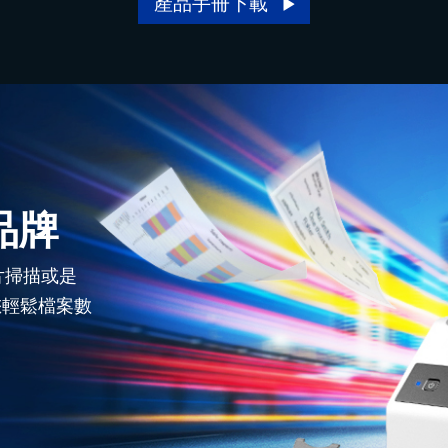
產品手冊下載
品牌
片掃描或是
您輕鬆檔案數