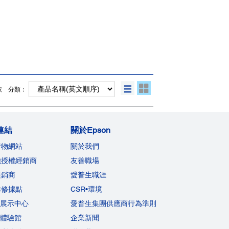
依 分類：
連結
關於Epson
購物網站
關於我們
機授權經銷商
友善職場
經銷商
愛普生職涯
維修據點
CSR•環境
on展示中心
愛普生集團供應商行為準則
on體驗館
企業新聞