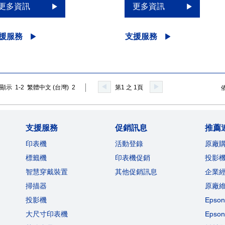
更多資訊
更多資訊
援服務
支援服務
顯示 1-2 繁體中文 (台灣) 2
第1 之 1頁
支援服務
促銷訊息
推薦
印表機
活動登錄
原廠
標籤機
印表機促銷
投影
智慧穿戴裝置
其他促銷訊息
企業
掃描器
原廠
投影機
Eps
大尺寸印表機
Eps