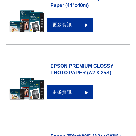
Paper (44"x40m)
更多資訊
EPSON PREMIUM GLOSSY
PHOTO PAPER (A2 X 25S)
更多資訊