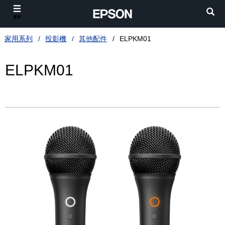
選單
家用系列
投影機
其他配件
ELPKM01
ELPKM01