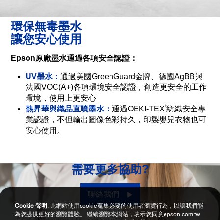
環保無毒墨水
讓您安心使用
Epson原廠墨水通過各項安全認證：
UV墨水：
通過美國GreenGuard金牌、德國AgBB與
法國VOC(A+)各項環境安全認證，創造更安全的工作
環境，使用上更安心
®
熱昇華與織品直噴墨水：
通過OEKI-TEX
紡織安全專
業認證，不但輸出圖像色彩持久，印製嬰兒衣物也可
安心使用。
需要更多協助?
聯絡我們
Cookie 聲明
: 此網站使用cookie蒐集必要的使用者瀏覽行為，以讓我們能
為您提供更好的瀏覽體驗。 繼續瀏覽本網站，表示您同意epson.com.tw