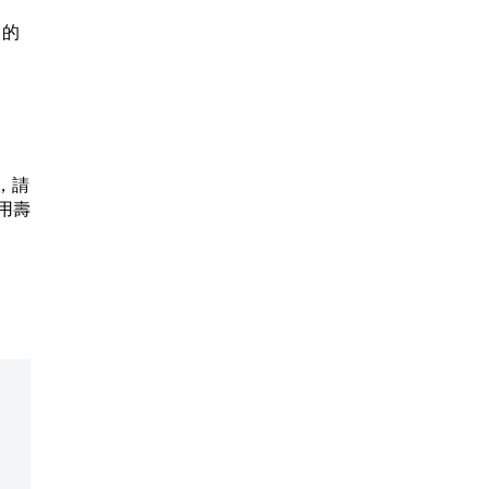
中的
，請
用壽