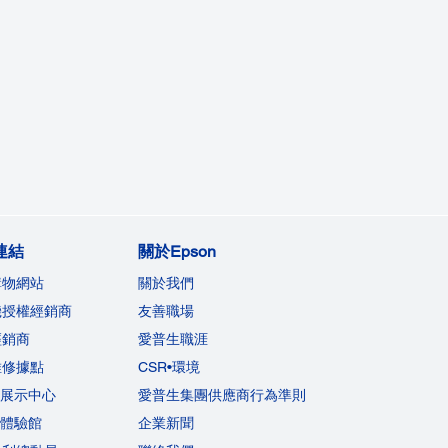
連結
關於Epson
購物網站
關於我們
機授權經銷商
友善職場
經銷商
愛普生職涯
維修據點
CSR•環境
on展示中心
愛普生集團供應商行為準則
on體驗館
企業新聞