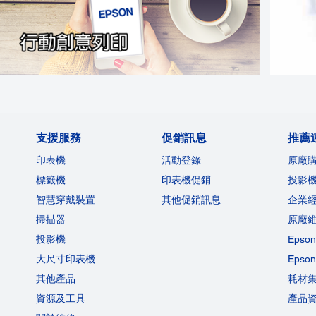
支援服務
促銷訊息
推薦
印表機
活動登錄
原廠
標籤機
印表機促銷
投影
智慧穿戴裝置
其他促銷訊息
企業
掃描器
原廠
投影機
Eps
大尺寸印表機
Eps
其他產品
耗材
資源及工具
產品