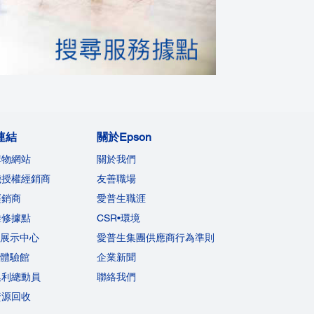
連結
關於Epson
購物網站
關於我們
機授權經銷商
友善職場
經銷商
愛普生職涯
維修據點
CSR•環境
on展示中心
愛普生集團供應商行為準則
on體驗館
企業新聞
集利總動員
聯絡我們
資源回收