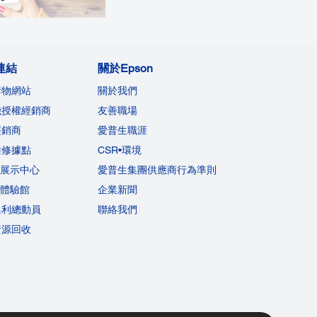
連結
關於Epson
購物網站
關於我們
機授權經銷商
友善職場
經銷商
愛普生職涯
維修據點
CSR•環境
on展示中心
愛普生集團供應商行為準則
on體驗館
企業新聞
集利總動員
聯絡我們
資源回收