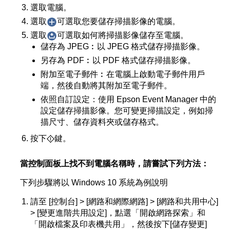
選取電腦。
選取
可選取您要儲存掃描影像的電腦。
選取
可選取如何將掃描影像儲存至電腦。
儲存為 JPEG︰以 JPEG 格式儲存掃描影像。
另存為 PDF︰以 PDF 格式儲存掃描影像。
附加至電子郵件︰在電腦上啟動電子郵件用戶
端，然後自動將其附加至電子郵件。
依照自訂設定：使用 Epson Event Manager 中的
設定儲存掃描影像。您可變更掃描設定，例如掃
描尺寸、儲存資料夾或儲存格式。
按下
鍵。
當控制面板上找不到電腦名稱時，請嘗試下列方法：
下列步驟將以 Windows 10 系統為例說明
請至 [控制台] > [網路和網際網路] > [網路和共用中心]
> [變更進階共用設定]，點選「開啟網路探索」和
「開啟檔案及印表機共用」，然後按下[儲存變更]