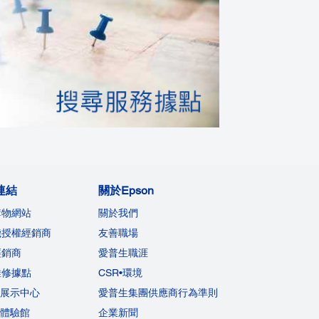
連結
關於Epson
購物網站
關於我們
機授權經銷商
友善職場
經銷商
愛普生職涯
維修據點
CSR•環境
on展示中心
愛普生集團供應商行為準則
on體驗館
企業新聞