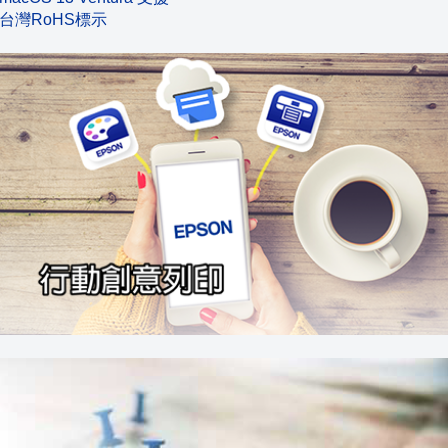
台灣RoHS標示