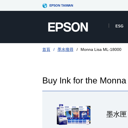
EPSON TAIWAN
ESG
首頁
墨水搜尋
Monna Lisa ML-18000
Buy Ink for the Monn
墨水匣