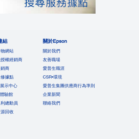
連結
關於Epson
購物網站
關於我們
機授權經銷商
友善職場
經銷商
愛普生職涯
維修據點
CSR•環境
on展示中心
愛普生集團供應商行為準則
on體驗館
企業新聞
集利總動員
聯絡我們
資源回收