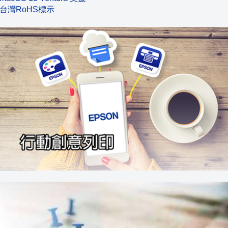
台灣RoHS標示