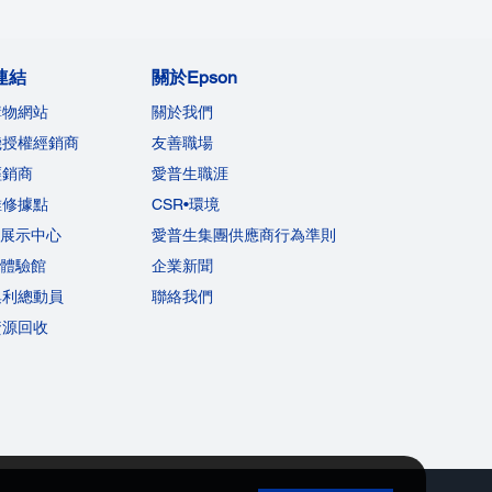
連結
關於Epson
購物網站
關於我們
機授權經銷商
友善職場
經銷商
愛普生職涯
維修據點
CSR•環境
on展示中心
愛普生集團供應商行為準則
on體驗館
企業新聞
集利總動員
聯絡我們
資源回收