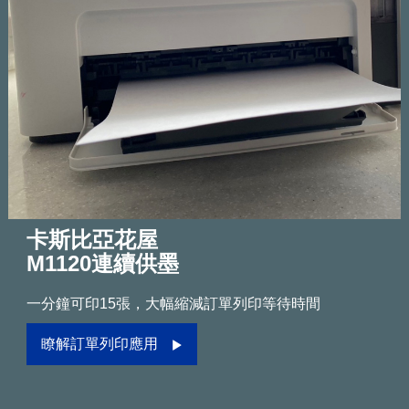
卡斯比亞花屋
M1120連續供墨
一分鐘可印15張，大幅縮減訂單列印等待時間
瞭解訂單列印應用