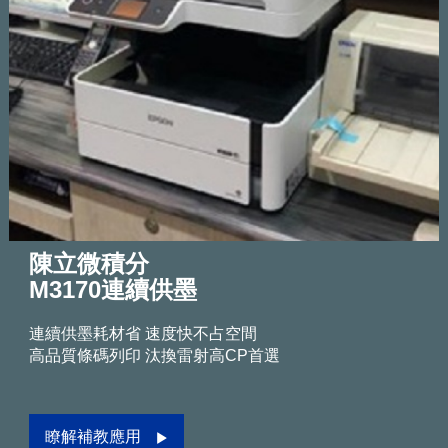
陳立微積分
M3170連續供墨
連續供墨耗材省 速度快不占空間
高品質條碼列印 汰換雷射高CP首選
瞭解補教應用