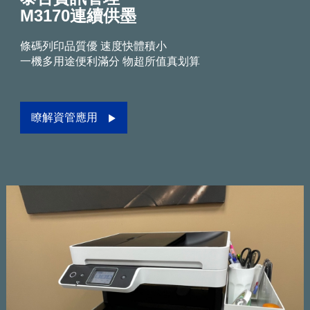
M3170連續供墨
條碼列印品質優 速度快體積小
一機多用途便利滿分 物超所值真划算
瞭解資管應用