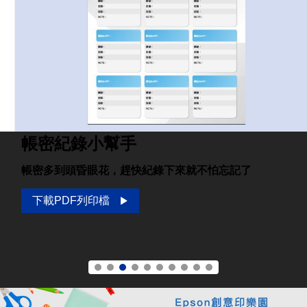
帳密紀錄小幫手
帳密多到頭昏眼花，趕快紀錄下來就不怕忘記了
下載PDF列印檔