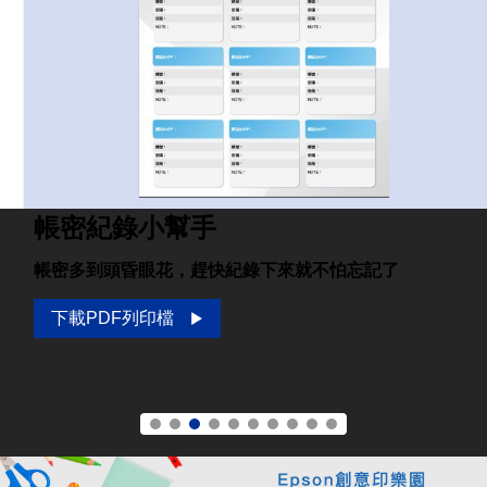
帳密紀錄小幫手
帳密多到頭昏眼花，趕快紀錄下來就不怕忘記了
下載PDF列印檔