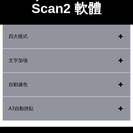
Scan2 軟體
四大模式
四大模式*
文字加強
提供家庭、全自動、辦公室、專業四種模式，讓不同使
用需求一鍵搞定
*對應模式依照機型略有不同
文字加強
自動濾色
開啟文字加強功能，讓文件文字更加清晰。
自動濾色
A3自動拼貼
除了過濾指定顏色，更可自訂顏色過濾。
A3自動拼貼