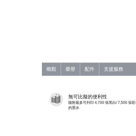
概觀
榮譽
配件
支援服務
無可比擬的便利性
隨附最多可列印 4,700 張黑白/ 7,500 張
的墨水