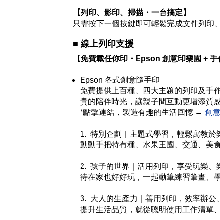
【列印、影印、掃描・一台搞定】
只需按下一個按鍵即可輕鬆完成文件列印
■
線上列印支援
【免費載任你印・Epson 創意印樂園 + 
Epson 各式創意隨手印
免費提供上百種、四大主題的列印及手
貴的陪伴時光，讓親子間互動更增添質
*點擊連結，製造有趣的生活回憶 →
創
1. 特別企劃｜主題式學習，輕鬆寓教於
動動手把特有種、水果王國、交通、美
2. 孩子的世界｜活用列印，享受玩樂、
待在家也好好玩，一起動筆練習筆畫、
3. 大人的生產力｜善用列印，效率辦公
提升生活品質，就從聰明使用工作清單