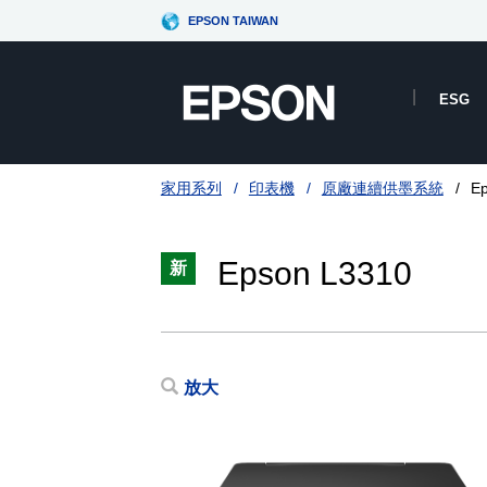
EPSON TAIWAN
ESG
家用系列
印表機
原廠連續供墨系統
E
Epson L3310
新
放大