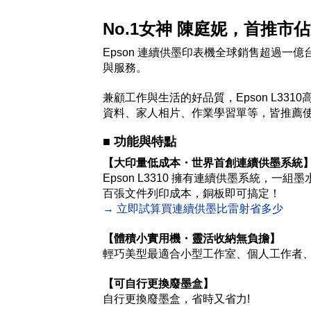
No.1女神 陳庭妮，首推市佔
Epson 連續供墨印表機全球銷售超過
與服務。
兼顧工作與生活的好品質，Epson L3
資料、家人相片、作業學習單等，皆推薦使用Ep
■
功能與特點
【大印量低成本・世界首創連續供墨系統
Epson L3310 擁有連續供墨系統，一組
百張文件列印成本，銅板即可搞定！
→ 立即試算買連續供墨比雷射省多少
【體積小實用機・靈活收納無負擔】
輕巧美型最適合小型工作室、個人工作者
【可自行更換廢墨盒】
自行更換廢墨盒，省時又省力!