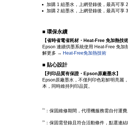
加購 1 組墨水，上網登錄後，最高可享 2
加購 2 組墨水，上網登錄後，最高可享 3
■
環保永續
【省時省電省耗材・Heat-Free 免加熱技
Epson 連續供墨系統使用 Heat-F
解更多 →
Heat-Free免加熱技術
■ 貼心設計
【列印品質有保證・Epson原廠墨水】
Epson原廠墨水，不僅列印色彩鮮明亮
本，同時維持列印品質。
註a
：保固維修期間，代理機服務需自付運費
註b
：保固需登錄且符合活動條件，點選連結