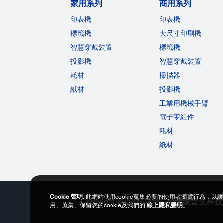
家用系列
商用系列
印表機
印表機
標籤機
大尺寸印刷機
智慧穿戴裝置
標籤機
投影機
智慧穿戴裝置
耗材
掃描器
紙材
投影機
工業用機械手臂
電子零組件
耗材
紙材
Cookie 聲明
: 此網站使用cookie蒐集必要的使用者瀏覽行為，以
Copyright © 2000-2026 台灣愛普
用、蒐集、保留您的cookie及我們的
線上隱私聲明
。