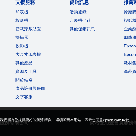
支援服務
促銷訊息
推薦
印表機
活動登錄
原廠
標籤機
印表機促銷
投影
智慧穿戴裝置
其他促銷訊息
企業
掃描器
原廠
投影機
Eps
大尺寸印表機
Eps
其他產品
耗材
資源及工具
產品
關於維修
產品註冊與保固
文字客服
讓我們能為您提供更好的瀏覽體驗。 繼續瀏覽本網站，表示您同意epson.com.tw使
生科技股份有限公司
網站使用暨會員服務