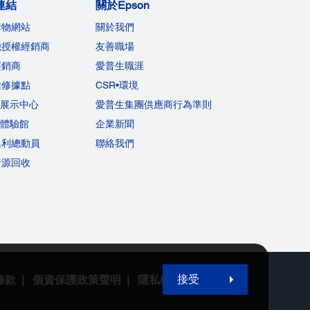
連結
關於Epson
購物網站
關於我們
機授權經銷商
友善職場
經銷商
愛普生職涯
維修據點
CSR•環境
on展示中心
愛普生集團供應商行為準則
on體驗館
企業新聞
集利總動員
聯絡我們
資源回收
接受
條款
個資保護政策聲明
隱私權政策