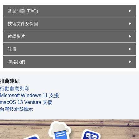
常見問題 (FAQ)
技術文件及保固
教學影片
註冊
聯絡我們
推薦連結
行動創意列印
Microsoft Windows 11 支援
macOS 13 Ventura 支援
台灣RoHS標示